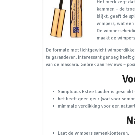
Het merk zegt dat
kammen – de troef
blijkt, geeft de s
wimpers, wat een 
De wimperscheidin
maakt de wimpers 
De formule met lichtgewicht wimperdikken
te garanderen. Interessant genoeg heeft g
van de mascara. Gebrek aan reviews – posit
Vo
Sumptuous Estee Lauder is geschikt 
het heeft geen geur (wat voor sommig
minimale verdikking voor een natuur
N
Laat de wimpers samenklonteren,