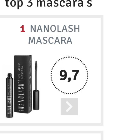
top 3 mascara’s
1
NANOLASH
MASCARA
9,7