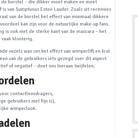
 de borstel – die dikker moet maken en moet
 is van Sumptuous Estee Lauder. Zoals uit recensies
piraal van de borstel het effect van minimaal dikkere
voordeel kan zijn voor de natuurlijke make-up fans.
g is ook niet de sterke kant van de mascara – het
vaak klonterig.
de vezels was om het effect van wimperlift en krul
een van de gebruikers iets gezegd over dit aspect
ief of negatief – doet ons hieraan twijfelen.
ordelen
voor contactlensdragers,
e gebruikers niet fijn is),
lijke wimperlook.
adelen