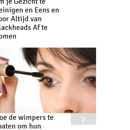
m je Gezicht te
einigen en Eens en
oor Altijd van
lackheads Af te
omen
oe de wimpers te
oaten om hun