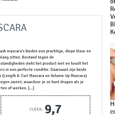
o
R
V
B
SCARA
K
ash mascara’s bieden een prachtige, diepe kleur en
enlang zitten. Bestand tegen de
tandigheden vlekt het product niet en houdt het
s in een perfecte conditie. Daarnaast zijn beide
s (Length & Curl Mascara en Volume Up Mascara)
tegen zweet, waardoor je ze kunt dragen als je
rten of werken. […]
H
9,7
CIJFER:
c