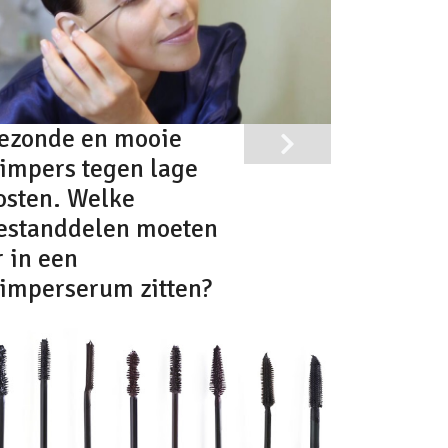
ezonde en mooie
impers tegen lage
osten. Welke
estanddelen moeten
r in een
imperserum zitten?