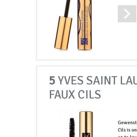
5
YVES SAINT LA
FAUX CILS
Gewenste
Cils is 