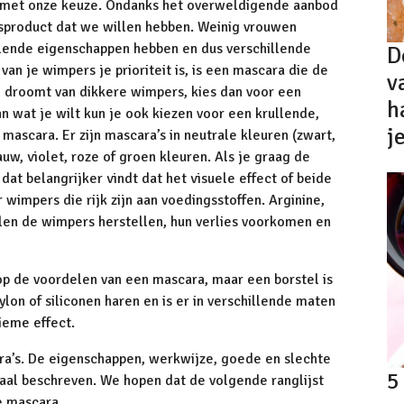
d met onze keuze. Ondanks het overweldigende aanbod
dsproduct dat we willen hebben. Weinig vrouwen
llende eigenschappen hebben en dus verschillende
D
van je wimpers je prioriteit is, is een mascara die de
v
e droomt van dikkere wimpers, kies dan voor een
h
 wat je wilt kun je ook kiezen voor een krullende,
j
scara. Er zijn mascara’s in neutrale kleuren (zwart,
auw, violet, roze of groen kleuren. Als je graag de
dat belangrijker vindt dat het visuele effect of beide
r wimpers die rijk zijn aan voedingsstoffen. Arginine,
len de wimpers herstellen, hun verlies voorkomen en
p de voordelen van een mascara, maar een borstel is
nylon of siliconen haren en is er in verschillende maten
tieme effect.
ra’s. De eigenschappen, werkwijze, goede en slechte
5
aal beschreven. We hopen dat de volgende ranglijst
e mascara.