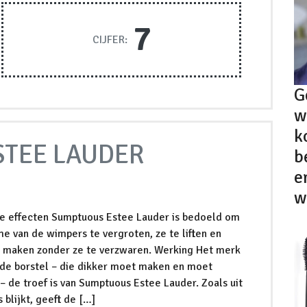
7
CIJFER:
G
w
k
TEE LAUDER
b
e
w
 effecten Sumptuous Estee Lauder is bedoeld om
e van de wimpers te vergroten, ze te liften en
e maken zonder ze te verzwaren. Werking Het merk
 de borstel – die dikker moet maken en moet
 de troef is van Sumptuous Estee Lauder. Zoals uit
 blijkt, geeft de […]