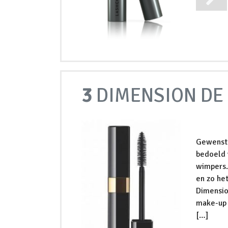
3
DIMENSION DE
Gewenste
bedoeld 
wimpers.
en zo he
Dimensio
make-up 
[…]