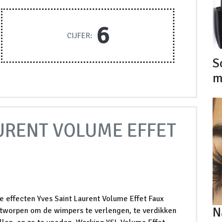
6
CIJFER:
S
m
URENT VOLUME EFFET
 effecten Yves Saint Laurent Volume Effet Faux
N
ontworpen om de wimpers te verlengen, te verdikken