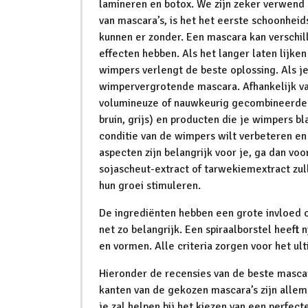
lamineren en botox. We zijn zeker verwen
van mascara’s, is het het eerste schoonhei
kunnen er zonder. Een mascara kan verschi
effecten hebben. Als het langer laten lijken 
wimpers verlengt de beste oplossing. Als j
wimpervergrotende mascara. Afhankelijk van
volumineuze of nauwkeurig gecombineerde ma
bruin, grijs) en producten die je wimpers bl
conditie van de wimpers wilt verbeteren en 
aspecten zijn belangrijk voor je, ga dan voo
sojascheut-extract of tarwekiemextract zul
hun groei stimuleren.
De ingrediënten hebben een grote invloed o
net zo belangrijk. Een spiraalborstel heeft 
en vormen. Alle criteria zorgen voor het ul
Hieronder de recensies van de beste masca
kanten van de gekozen mascara’s zijn allem
je zal helpen bij het kiezen van een perfect