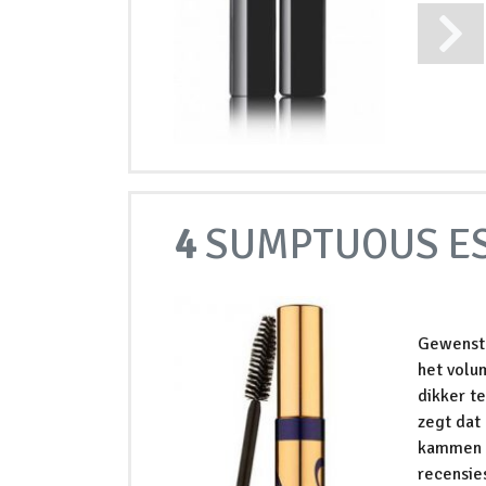
4
SUMPTUOUS ES
Gewenste
het volum
dikker t
zegt dat
kammen –
recensies