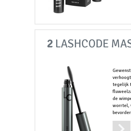
2
LASHCODE MA
Gewenste
verhoogt
tegelijk
fluweelz
de wimpe
worrtel,
bevorder