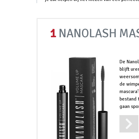
1
NANOLASH MA
De Nanol
blijft ur
weersoms
de wimper
mascara’
bestand 
gaan spo