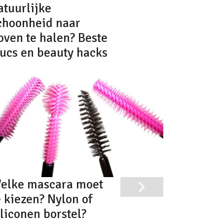
atuurlijke
choonheid naar
oven te halen? Beste
rucs en beauty hacks
elke mascara moet
e kiezen? Nylon of
iliconen borstel?